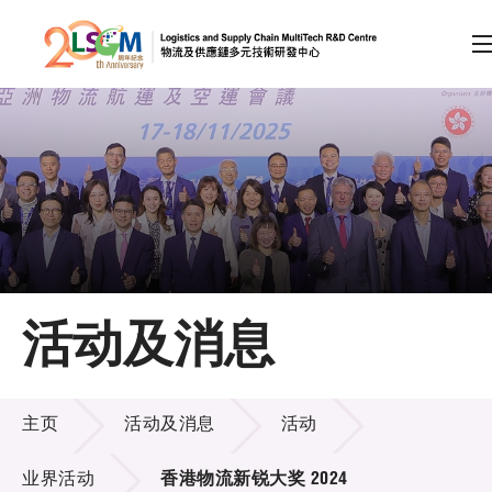
A
A
EN
繁
简
A
跳到内容（按回车键）
会员登录
主页
活动及消息
关于LSCM
活动及消息
技术商品化
主页
活动及消息
活动
项目及资助计划
业界活动
香港物流新锐大奖 2024