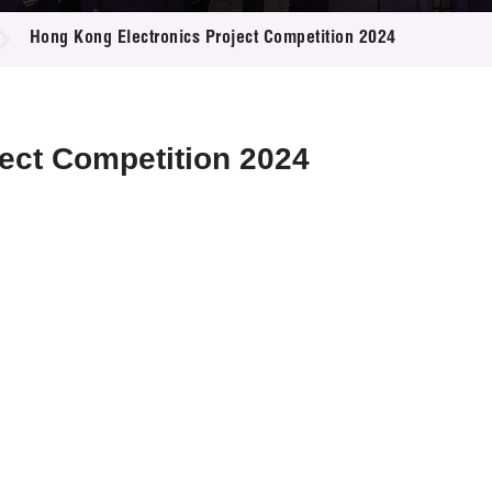
登记
料库
Hong Kong Electronics Project Competition 2024
物
会
伴
们
ect Competition 2024