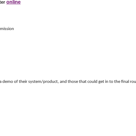
online
ster
mission
 a demo of their system/product, and those that could get in to the final 