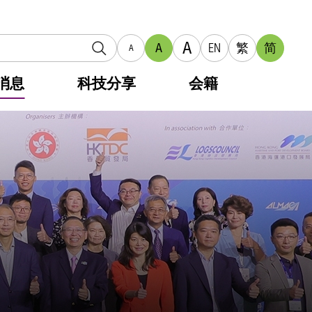
A
A
EN
繁
简
A
消息
科技分享
会籍