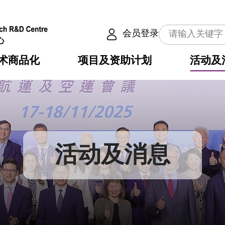
会员登录
术商品化
项目及资助计划
活动及
介
划
服务
使命
动向
权之技术
点
籍
畴
动
公共服务之创新技术
划
表
构
活动及消息
划
目
入
构
心
惠
问
导
告
发项目计划书
心