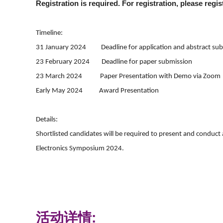
Registration is required. For registration, please regi
Timeline:
31 January 2024 Deadline for application and abstract sub
23 February 2024 Deadline for paper submission
23 March 2024 Paper Presentation with Demo via Zoom
Early May 2024 Award Presentation
Details:
Shortlisted candidates will be required to present and conduct
Electronics Symposium 2024.
活动详情: