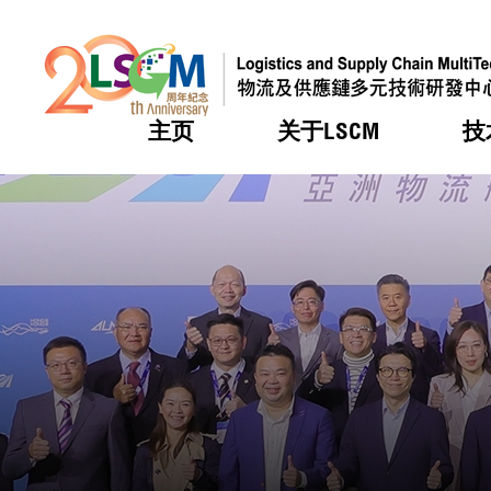
主页
关于LSCM
技
跳到内容（按回车键）
热门
热门
热门
热门
热门
机构简
服务
合作计
活动
会籍及
愿景及
LSCM 
可获授
研发重
登记会
奖项
奖项
奖项
奖项
奖项
服务范
业界活
LSCM 动向
LSCM 动向
LSCM 动向
LSCM 动向
LSCM 动向
应用于
资助计
会员列
组织架
奖项
资助计
重点项
会员登
组织架
新闻中
税务优
董事局
申请
研究顾
媒体报
评审
新闻稿
招标通
征求研
资讯中