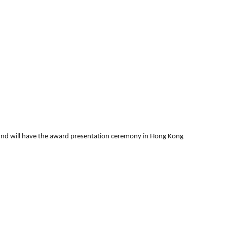
round will have the award presentation ceremony in Hong Kong