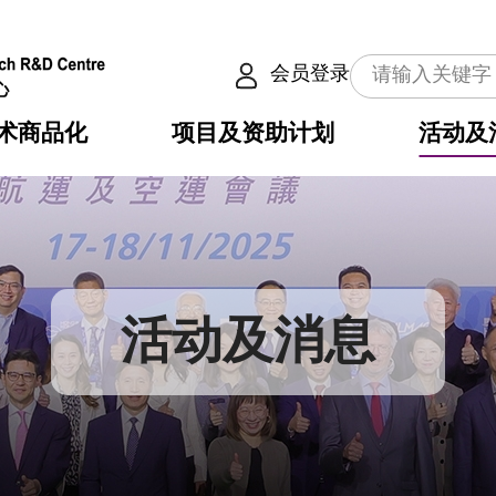
会员登录
术商品化
项目及资助计划
活动及
介
划
服务
使命
动向
权之技术
点
籍
畴
动
公共服务之创新技术
划
表
构
活动及消息
划
目
入
构
心
惠
问
导
告
发项目计划书
心