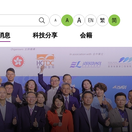
A
A
EN
繁
简
A
消息
科技分享
会籍