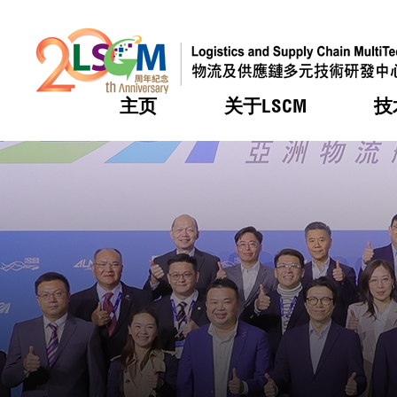
主页
关于LSCM
技
跳到内容（按回车键）
热门
热门
热门
热门
热门
机构简
服务
合作计
活动
会籍及
愿景及
LSCM 
可获授
研发重
登记会
奖项
奖项
奖项
奖项
奖项
服务范
业界活
LSCM 动向
LSCM 动向
LSCM 动向
LSCM 动向
LSCM 动向
应用于
资助计
会员列
组织架
奖项
资助计
重点项
会员登
组织架
新闻中
税务优
董事局
申请
研究顾
媒体报
评审
新闻稿
招标通
征求研
资讯中