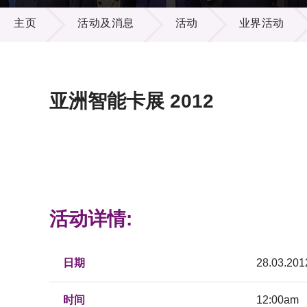
活动及消息
供应商
项目资
主页
活动及消息
活动
业界活动
多媒体
出版刊
就业机
项目伙
联络我
亚洲智能卡展 2012
活动详情:
日期
28.03.201
时间
12:00am