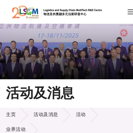
A
A
EN
繁
简
A
跳到内容（按回车键）
会员登录
主页
活动及消息
关于LSCM
活动及消息
技术商品化
主页
活动及消息
活动
项目及资助计划
业界活动