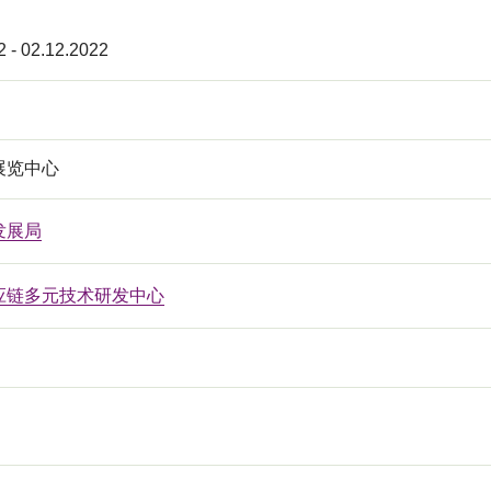
2 - 02.12.2022
展览中心
发展局
应链多元技术研发中心