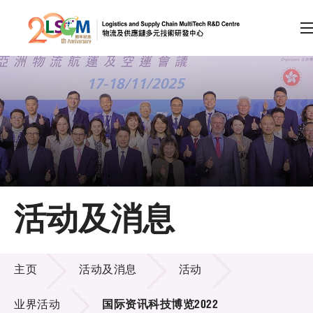
A
A
EN
繁
简
A
跳到内容（按回车键）
会员登录
主页
活动及消息
关于LSCM
活动及消息
技术商品化
主页
活动及消息
活动
项目及资助计划
业界活动
国际资讯科技博览2022