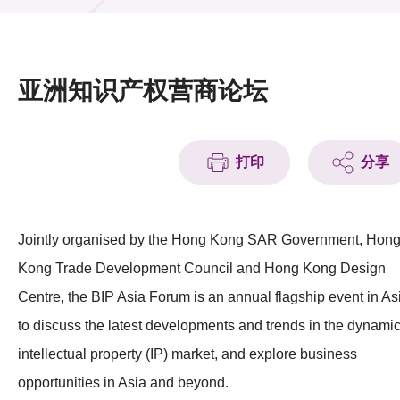
活动及消息
活动
亚洲知识产权营商论坛
奖项
新闻中心
打印
分享
资讯中心
科技分享
Jointly organised by the Hong Kong SAR Government, Hon
Kong Trade Development Council and Hong Kong Design
会籍
Centre, the BIP Asia Forum is an annual flagship event in As
to discuss the latest developments and trends in the dynami
intellectual property (IP) market, and explore business
opportunities in Asia and beyond.