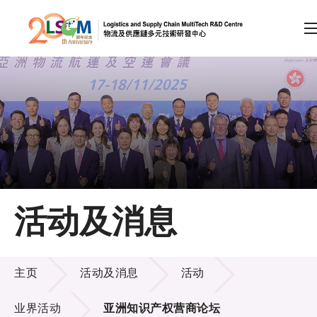
A
A
EN
繁
简
A
跳到内容（按回车键）
会员登录
主页
活动及消息
关于LSCM
活动及消息
技术商品化
主页
活动及消息
活动
项目及资助计划
业界活动
亚洲知识产权营商论坛