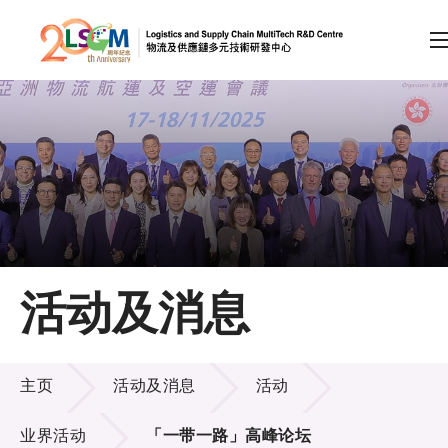
A
A
EN
繁
简
A
跳到内容（按回车键）
会员登录
主页
活动及消息
关于LSCM
活动及消息
技术商品化
主页
活动及消息
活动
项目及资助计划
业界活动
「一带一路」高峰论坛