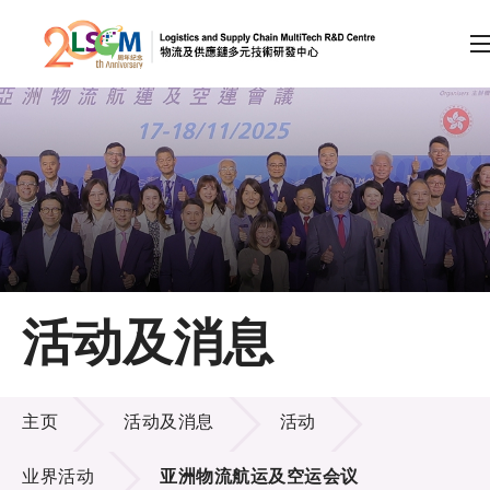
A
A
EN
繁
简
A
跳到内容（按回车键）
会员登录
主页
活动及消息
关于LSCM
活动及消息
技术商品化
主页
活动及消息
活动
项目及资助计划
业界活动
亚洲物流航运及空运会议