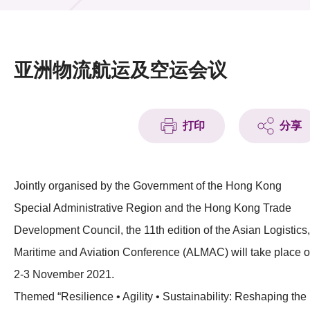
活动及消息
活动
亚洲物流航运及空运会议
奖项
新闻中心
打印
分享
资讯中心
科技分享
Jointly organised by the Government of the Hong Kong
Special Administrative Region and the Hong Kong Trade
会籍
Development Council, the 11th edition of the Asian Logistics,
Maritime and Aviation Conference (ALMAC) will take place 
2-3 November 2021.
Themed “Resilience • Agility • Sustainability: Reshaping the