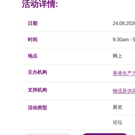
活动详情:
日期
24.08.202
时间
9:30am - 
地点
网上
主办机构
香港生产
支持机构
物流及供
展览
活动类型
论坛