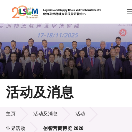
A
A
EN
繁
简
A
跳到内容（按回车键）
会员登录
主页
活动及消息
关于LSCM
活动及消息
技术商品化
主页
活动及消息
活动
项目及资助计划
业界活动
创智营商博览 2020