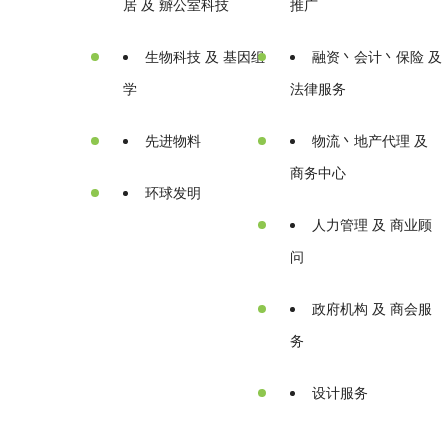
居 及 辧公室科技
推广
生物科技 及 基因组
融资丶会计丶保险 及
学
法律服务
先进物料
物流丶地产代理 及
商务中心
环球发明
人力管理 及 商业顾
问
政府机构 及 商会服
务
设计服务