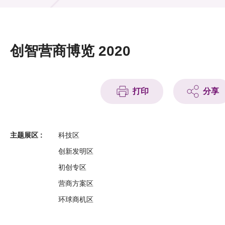
活动及消息
活动
创智营商博览 2020
奖项
新闻中心
打印
分享
资讯中心
科技分享
主题展区 :
科技区
创新发明区
会籍
初创专区
营商方案区
环球商机区