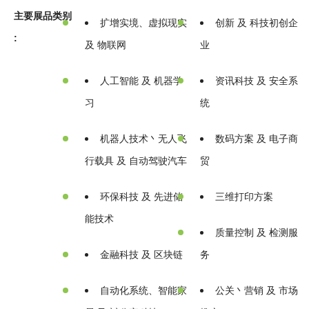
主要展品类别
扩增实境、虚拟现实
创新 及 科技初创企
:
及 物联网
业
人工智能 及 机器学
资讯科技 及 安全系
习
统
机器人技术丶无人飞
数码方案 及 电子商
行载具 及 自动驾驶汽车
贸
环保科技 及 先进储
三维打印方案
能技术
质量控制 及 检测服
金融科技 及 区块链
务
自动化系统、智能家
公关丶营销 及 市场