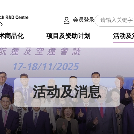
会员登录
术商品化
项目及资助计划
活动及
介
划
服务
使命
动向
权之技术
点
籍
畴
动
公共服务之创新技术
划
表
构
活动及消息
划
目
入
构
心
惠
问
导
告
发项目计划书
心