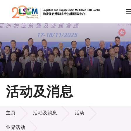
A
A
EN
繁
简
A
跳到内容（按回车键）
会员登录
主页
活动及消息
关于LSCM
活动及消息
技术商品化
主页
活动及消息
活动
项目及资助计划
业界活动