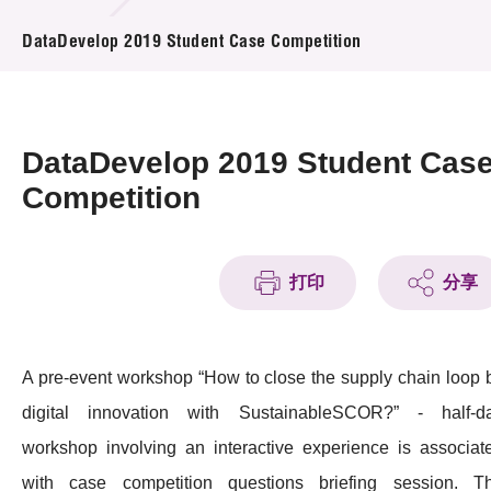
活动及消息
DataDevelop 2019 Student Case Competition
活动
奖项
DataDevelop 2019 Student Cas
新闻中心
Competition
资讯中心
打印
分享
科技分享
会籍
A pre-event workshop “How to close the supply chain loop 
digital innovation with SustainableSCOR?” - half-d
workshop involving an interactive experience is associat
with case competition questions briefing session. T