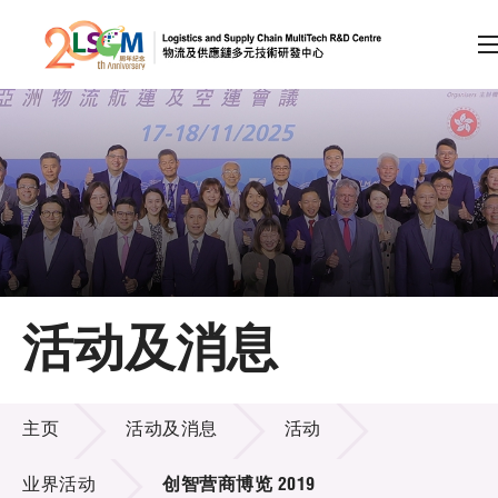
A
A
EN
繁
简
A
跳到内容（按回车键）
会员登录
主页
活动及消息
关于LSCM
活动及消息
技术商品化
主页
活动及消息
活动
项目及资助计划
业界活动
创智营商博览 2019