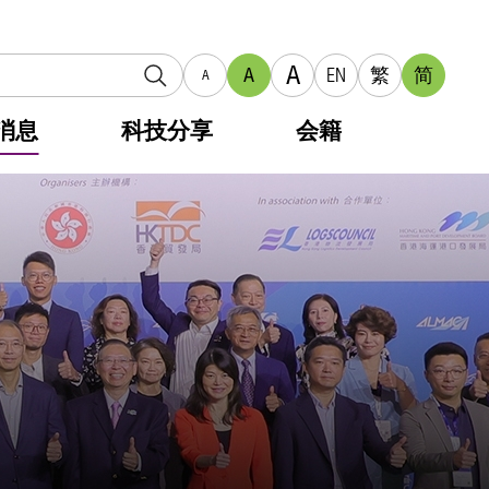
A
A
EN
繁
简
A
消息
科技分享
会籍