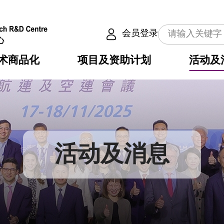
会员登录
术商品化
项目及资助计划
活动及
介
划
服务
使命
动向
权之技术
点
籍
畴
动
公共服务之创新技术
划
表
构
活动及消息
划
目
入
构
心
惠
问
导
告
发项目计划书
心