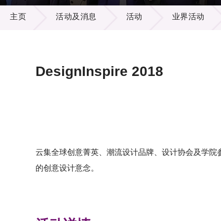
活动及消息
供应商
项目资
主页
活动及消息
活动
业界活动
多媒体
出版刊
就业机
项目伙
联络我
DesignInspire 2018
云集全球创意菁英、潮流设计品牌、设计协会及学院参与的
的创意设计意念。