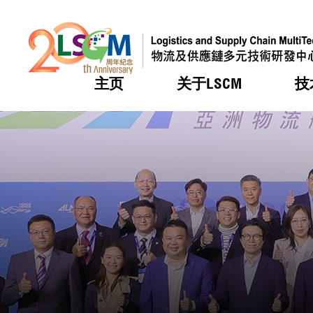
主页
关于LSCM
技
跳到内容（按回车键）
热门
热门
热门
热门
热门
机构简
服务
合作计
活动
会籍及
愿景及
LSCM 
可获授
研发重
登记会
奖项
奖项
奖项
奖项
奖项
服务范
业界活
LSCM 动向
LSCM 动向
LSCM 动向
LSCM 动向
LSCM 动向
应用于
资助计
会员列
组织架
奖项
资助计
重点项
会员登
组织架
新闻中
税务优
董事局
申请
研究顾
媒体报
评审
新闻稿
招标通
征求研
资讯中