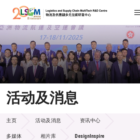
A
A
EN
繁
简
A
跳到内容（按回车键）
会员登录
主页
活动及消息
关于LSCM
活动及消息
技术商品化
主页
活动及消息
资讯中心
项目及资助计划
多媒体
相片库
DesignInspire