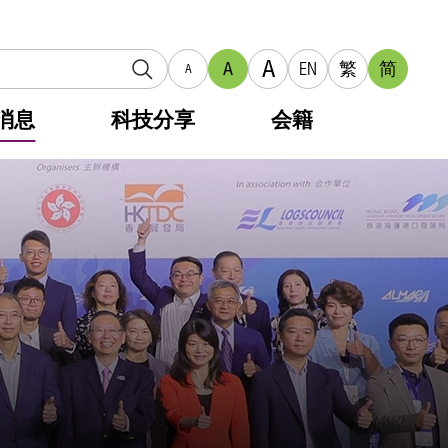
A
A
EN
繁
简
A
消息
科技分享
会籍