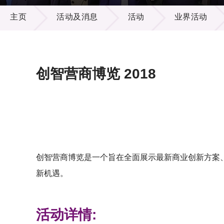
活动及消息
供应商
项目资
主页
活动及消息
活动
业界活动
多媒体
出版刊
就业机
项目伙
联络我
创智营商博览 2018
创智营商博览是一个旨在全面展示最新商业创新方案
新机遇。
活动详情: