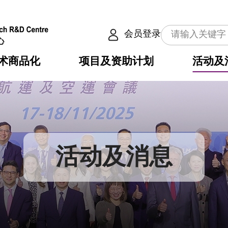
会员登录
术商品化
项目及资助计划
活动及
介
划
服务
使命
动向
权之技术
点
籍
畴
动
公共服务之创新技术
划
表
构
活动及消息
划
目
入
构
心
惠
问
导
告
发项目计划书
心