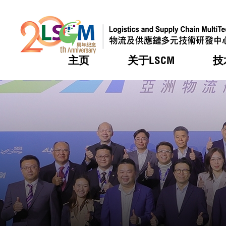
主页
关于LSCM
技
跳到内容（按回车键）
热门
热门
热门
热门
热门
机构简
服务
合作计
活动
会籍及
愿景及
LSCM 
可获授
研发重
登记会
奖项
奖项
奖项
奖项
奖项
服务范
业界活
LSCM 动向
LSCM 动向
LSCM 动向
LSCM 动向
LSCM 动向
应用于
资助计
会员列
组织架
奖项
资助计
重点项
会员登
组织架
新闻中
税务优
董事局
申请
研究顾
媒体报
评审
新闻稿
招标通
征求研
资讯中