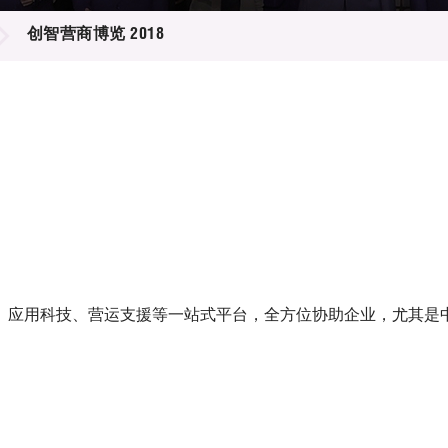
登记
料库
创智营商博览 2018
物
会
伴
们
、应用科技、营运支援等一站式平台，全方位协助企业，尤其是