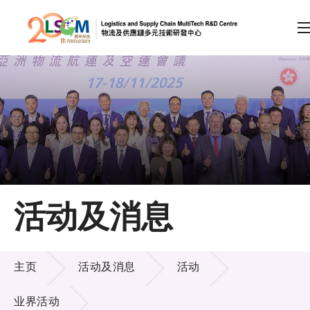
A
A
EN
繁
简
A
跳到内容（按回车键）
会员登录
主页
活动及消息
关于LSCM
活动及消息
技术商品化
主页
活动及消息
活动
项目及资助计划
业界活动