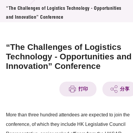
活动及消息
“The Challenges of Logistics Technology - Opportunities
and Innovation” Conference
活动
奖项
“The Challenges of Logistics
新闻中心
Technology - Opportunities and
Innovation” Conference
资讯中心
科技分享
打印
分享
会籍
More than three hundred attendees are expected to join the
conference, of which they include HK Legislative Council