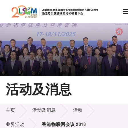
A
A
EN
繁
简
A
跳到内容（按回车键）
会员登录
主页
活动及消息
关于LSCM
活动及消息
技术商品化
主页
活动及消息
活动
项目及资助计划
业界活动
香港物联网会议 2018