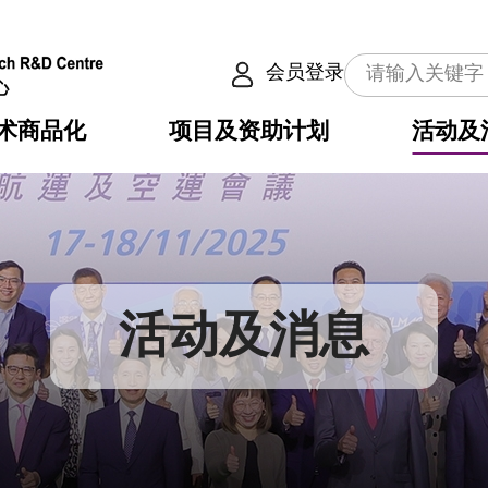
会员登录
术商品化
项目及资助计划
活动及
介
划
服务
使命
动向
权之技术
点
籍
畴
动
公共服务之创新技术
划
表
构
活动及消息
划
目
入
构
心
惠
问
导
告
发项目计划书
心