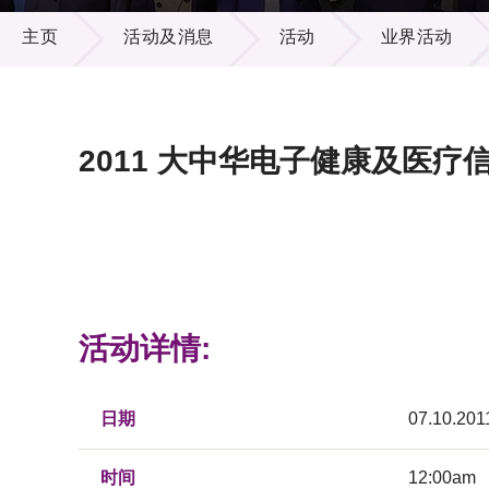
活动及消息
供应商
项目资
主页
活动及消息
活动
业界活动
多媒体
出版刊
就业机
项目伙
联络我
2011 大中华电子健康及医疗
活动详情:
日期
07.10.201
时间
12:00am