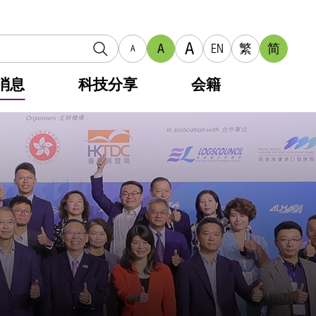
A
A
EN
繁
简
A
消息
科技分享
会籍