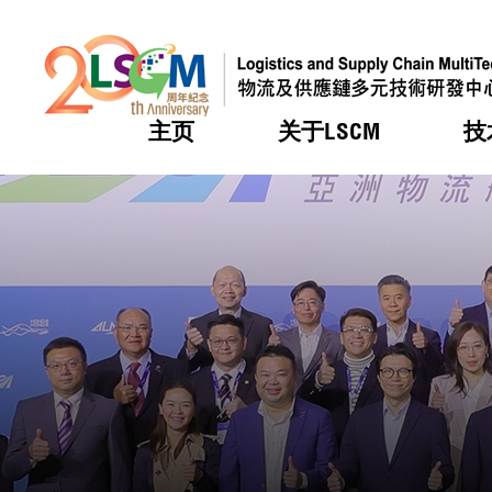
主页
关于LSCM
技
跳到内容（按回车键）
热门
热门
热门
热门
热门
机构简
服务
合作计
活动
会籍及
愿景及
LSCM 
可获授
研发重
登记会
奖项
奖项
奖项
奖项
奖项
服务范
业界活
LSCM 动向
LSCM 动向
LSCM 动向
LSCM 动向
LSCM 动向
应用于
资助计
会员列
组织架
奖项
资助计
重点项
会员登
组织架
新闻中
税务优
董事局
申请
研究顾
媒体报
评审
新闻稿
招标通
征求研
资讯中