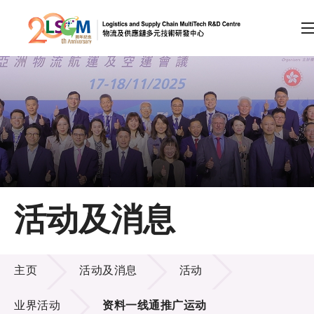
A
A
EN
繁
简
A
跳到内容（按回车键）
会员登录
主页
活动及消息
关于LSCM
活动及消息
技术商品化
主页
活动及消息
活动
项目及资助计划
业界活动
资料一线通推广运动