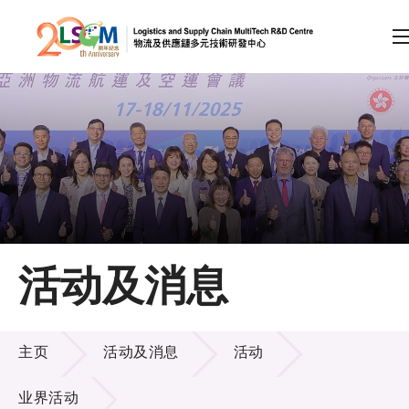
A
A
EN
繁
简
A
跳到内容（按回车键）
会员登录
主页
活动及消息
关于LSCM
活动及消息
技术商品化
主页
活动及消息
活动
项目及资助计划
业界活动