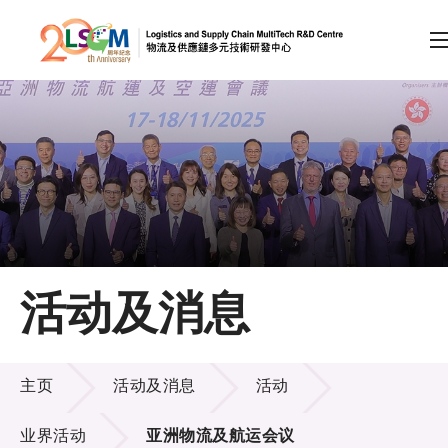
A
A
EN
繁
简
A
跳到内容（按回车键）
会员登录
主页
活动及消息
关于LSCM
活动及消息
技术商品化
主页
活动及消息
活动
项目及资助计划
业界活动
亚洲物流及航运会议