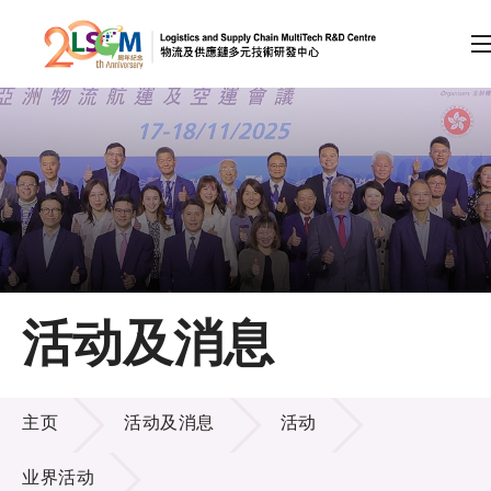
A
A
EN
繁
简
A
跳到内容（按回车键）
会员登录
主页
活动及消息
关于LSCM
活动及消息
技术商品化
主页
活动及消息
活动
项目及资助计划
业界活动