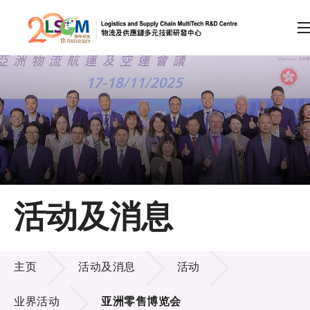
A
A
EN
繁
简
A
跳到内容（按回车键）
会员登录
主页
活动及消息
关于LSCM
活动及消息
技术商品化
主页
活动及消息
活动
项目及资助计划
业界活动
亚洲零售博览会