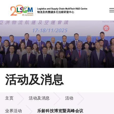
A
A
EN
繁
简
A
跳到内容（按回车键）
会员登录
主页
活动及消息
关于LSCM
活动及消息
技术商品化
主页
活动及消息
活动
项目及资助计划
业界活动
乐龄科技博览暨高峰会议