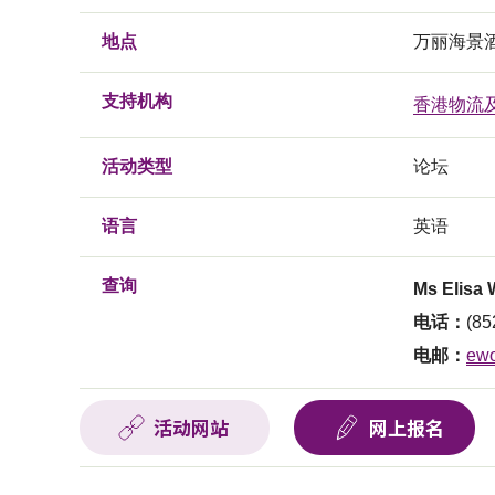
地点
万丽海景酒
支持机构
香港物流
活动类型
论坛
语言
英语
查询
Ms Elisa
电话：
(85
电邮：
ew
活动网站
网上报名