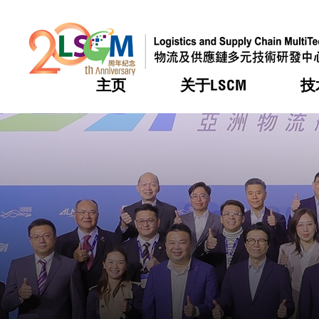
主页
关于LSCM
技
跳到内容（按回车键）
热门
热门
热门
热门
热门
机构简
服务
合作计
活动
会籍及
愿景及
LSCM 
可获授
研发重
登记会
奖项
奖项
奖项
奖项
奖项
服务范
业界活
LSCM 动向
LSCM 动向
LSCM 动向
LSCM 动向
LSCM 动向
应用于
资助计
会员列
组织架
奖项
资助计
重点项
会员登
组织架
新闻中
税务优
董事局
申请
研究顾
媒体报
评审
新闻稿
招标通
征求研
资讯中