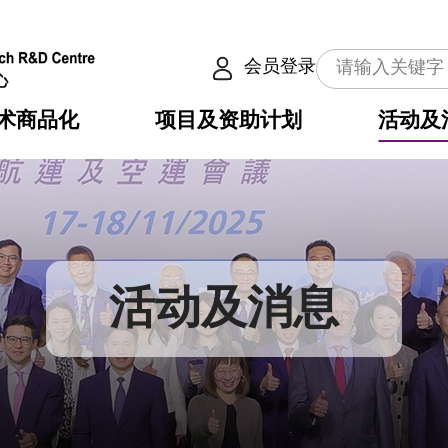
会员登录
术商品化
项目及资助计划
活动及
介
划
服务
使命
动向
权之技术
点
籍
畴
动
公共服务之创新技术
划
表
构
活动及消息
划
目
入
构
心
惠
问
导
告
发项目计划书
心