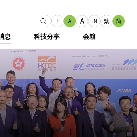
A
A
EN
繁
简
A
消息
科技分享
会籍