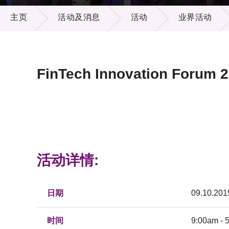
活动及消息
供应商
项目资
主页
活动及消息
活动
业界活动
多媒体
出版刊
就业机
项目伙
联络我
FinTech Innovation Forum 
活动详情:
日期
09.10.201
时间
9:00am - 