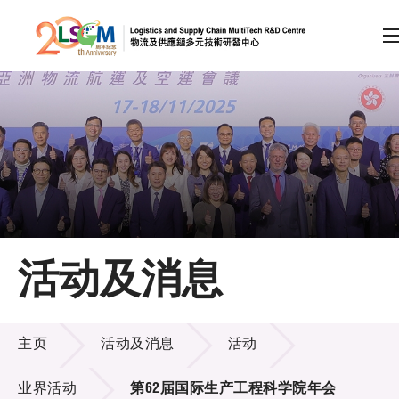
A
A
EN
繁
简
A
跳到内容（按回车键）
会员登录
主页
活动及消息
关于LSCM
活动及消息
技术商品化
主页
活动及消息
活动
项目及资助计划
业界活动
第62届国际生产工程科学院年会