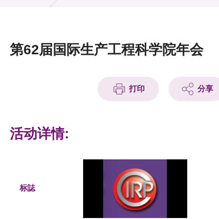
活动及消息
活动
第62届国际生产工程科学院年会
奖项
新闻中心
打印
分享
资讯中心
科技分享
活动详情:
会籍
标誌