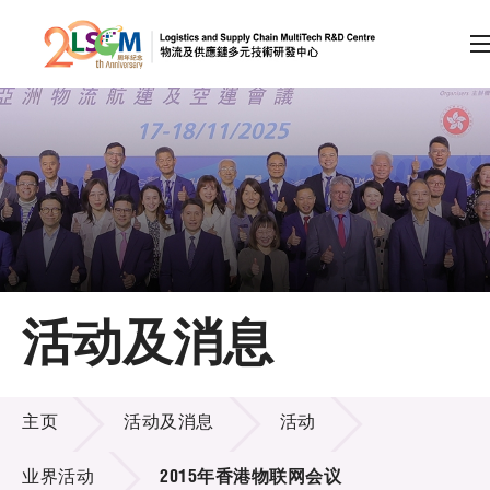
A
A
EN
繁
简
A
跳到内容（按回车键）
会员登录
主页
活动及消息
关于LSCM
活动及消息
技术商品化
主页
活动及消息
活动
项目及资助计划
业界活动
2015年香港物联网会议