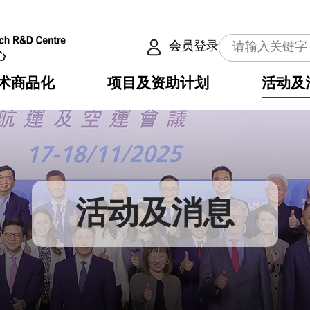
会员登录
术商品化
项目及资助计划
活动及
介
划
服务
使命
动向
权之技术
点
籍
畴
动
公共服务之创新技术
划
表
构
活动及消息
划
目
入
构
心
惠
问
导
告
发项目计划书
心