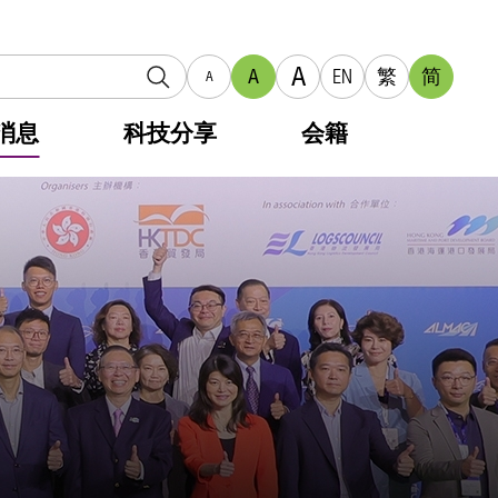
A
A
EN
繁
简
A
消息
科技分享
会籍