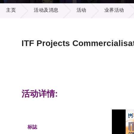
活动及消息
供应商
项目资
主页
活动及消息
活动
业界活动
多媒体
出版刊
就业机
项目伙
联络我
ITF Projects Commercialis
活动详情:
标誌