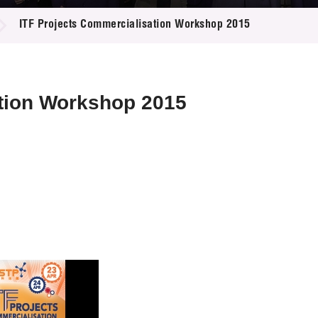
登记
料库
ITF Projects Commercialisation Workshop 2015
物
会
伴
们
ation Workshop 2015