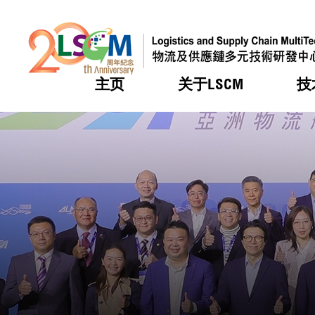
主页
关于LSCM
技
跳到内容（按回车键）
热门
热门
热门
热门
热门
机构简
服务
合作计
活动
会籍及
愿景及
LSCM 
可获授
研发重
登记会
奖项
奖项
奖项
奖项
奖项
服务范
业界活
LSCM 动向
LSCM 动向
LSCM 动向
LSCM 动向
LSCM 动向
应用于
资助计
会员列
组织架
奖项
资助计
重点项
会员登
组织架
新闻中
税务优
董事局
申请
研究顾
媒体报
评审
新闻稿
招标通
征求研
资讯中