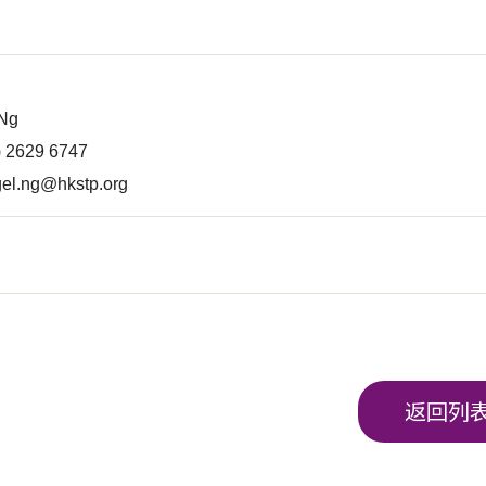
 Ng
2) 2629 6747
el.ng@hkstp.org
返回列