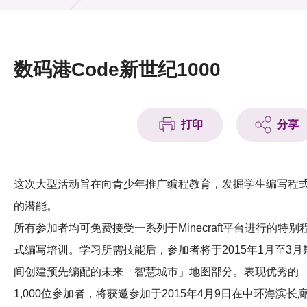
活动及消息
活动
数码港Code新世纪1000
奖项
新闻中心
打印
分享
资讯中心
科技分享
这次大型活动旨在向青少年推广编程教育，发掘学生编写程
的潜能。
会籍
所有参加者均可免费接受一系列于Minecraft平台进行的特别
式编写培训。学习所需技能后，参加者将于2015年1月至3月
间创建预先编配的未来「智慧城巿」地图部分。表现优秀的
1,000位参加者，将获邀参加于2015年4月9日在中环海滨长