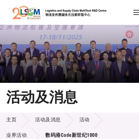
A
A
EN
繁
简
A
跳到内容（按回车键）
会员登录
主页
活动及消息
关于LSCM
活动及消息
技术商品化
主页
活动及消息
活动
项目及资助计划
业界活动
数码港Code新世纪1000