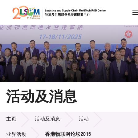
A
A
EN
繁
简
A
跳到内容（按回车键）
会员登录
主页
活动及消息
关于LSCM
活动及消息
技术商品化
主页
活动及消息
活动
项目及资助计划
业界活动
香港物联网论坛2015