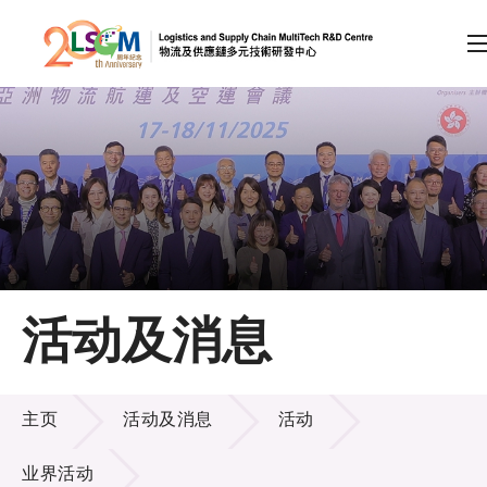
A
A
EN
繁
简
A
跳到内容（按回车键）
会员登录
主页
活动及消息
关于LSCM
活动及消息
技术商品化
主页
活动及消息
活动
项目及资助计划
业界活动