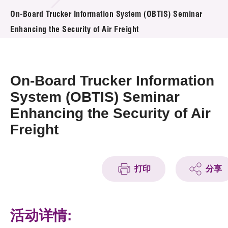
活动及消息
On-Board Trucker Information System (OBTIS) Seminar
Enhancing the Security of Air Freight
活动
奖项
On-Board Trucker Information
新闻中心
System (OBTIS) Seminar
Enhancing the Security of Air
资讯中心
Freight
科技分享
会籍
打印
分享
活动详情: