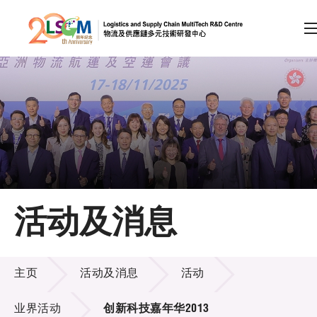
A
A
EN
繁
简
A
跳到内容（按回车键）
会员登录
主页
活动及消息
关于LSCM
活动及消息
技术商品化
主页
活动及消息
活动
项目及资助计划
业界活动
创新科技嘉年华2013