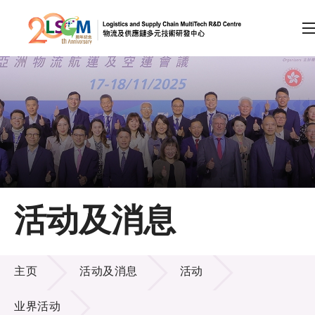
A
A
EN
繁
简
A
跳到内容（按回车键）
会员登录
主页
活动及消息
关于LSCM
活动及消息
技术商品化
主页
活动及消息
活动
项目及资助计划
业界活动