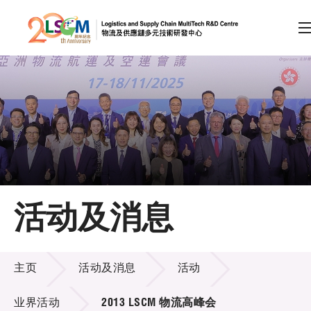
A
A
EN
繁
简
A
跳到内容（按回车键）
会员登录
主页
活动及消息
关于LSCM
活动及消息
技术商品化
主页
活动及消息
活动
项目及资助计划
业界活动
2013 LSCM 物流高峰会