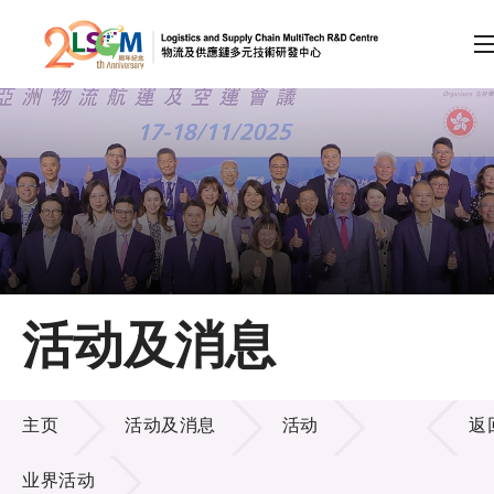
A
A
EN
繁
简
A
跳到内容（按回车键）
会员登录
主页
活动及消息
关于LSCM
活动及消息
技术商品化
主页
活动及消息
活动
返
项目及资助计划
业界活动