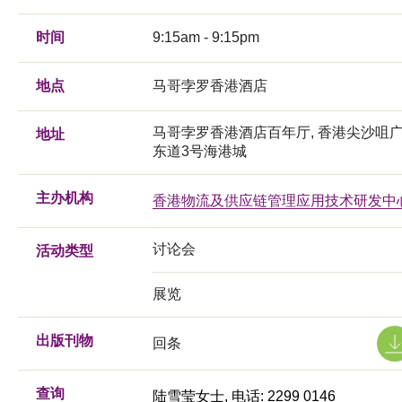
时间
9:15am - 9:15pm
地点
马哥孛罗香港酒店
马哥孛罗香港酒店百年厅, 香港尖沙咀
地址
东道3号海港城
主办机构
香港物流及供应链管理应用技术研发中
讨论会
活动类型
展览
出版刊物
回条
查询
陆雪莹女士, 电话: 2299 0146