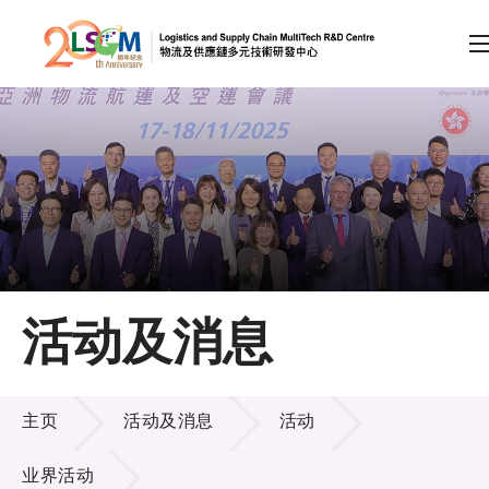
A
A
EN
繁
简
A
跳到内容（按回车键）
会员登录
主页
活动及消息
关于LSCM
活动及消息
技术商品化
主页
活动及消息
活动
项目及资助计划
业界活动