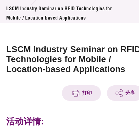
活动及消息
LSCM Industry Seminar on RFID Technologies for
Mobile / Location-based Applications
活动
奖项
LSCM Industry Seminar on RFI
新闻中心
Technologies for Mobile /
Location-based Applications
资讯中心
科技分享
打印
分享
会籍
活动详情: