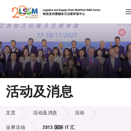
A
A
EN
繁
简
A
跳到内容（按回车键）
会员登录
主页
活动及消息
关于LSCM
活动及消息
技术商品化
主页
活动及消息
活动
项目及资助计划
业界活动
2013 国际 IT 汇