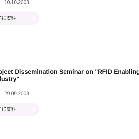
10.10.2008
详细资料
oject Dissemination Seminar on "RFID Enabling 
dustry"
29.09.2008
详细资料