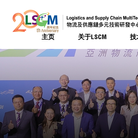
主页
关于LSCM
技
跳到内容（按回车键）
热门
热门
热门
热门
热门
机构简
服务
合作计
活动
会籍及
愿景及
LSCM 
可获授
研发重
登记会
奖项
奖项
奖项
奖项
奖项
服务范
业界活
LSCM 动向
LSCM 动向
LSCM 动向
LSCM 动向
LSCM 动向
应用于
资助计
会员列
组织架
奖项
资助计
重点项
会员登
组织架
新闻中
税务优
董事局
申请
研究顾
媒体报
评审
新闻稿
招标通
征求研
资讯中