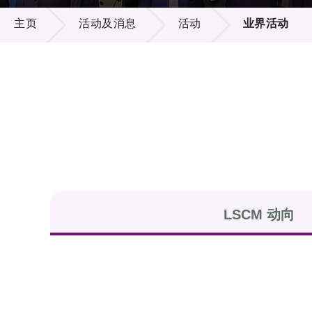
活动及消息
供应商
项目资
主页
活动及消息
活动
业界活动
多媒体
出版刊
就业机
项目伙
联络我
LSCM 动向