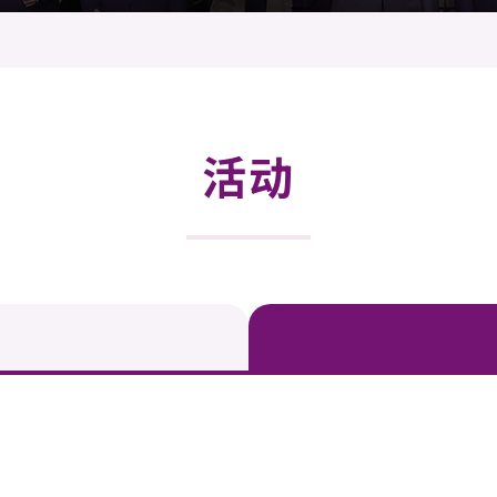
登记
料库
物
会
伴
们
活动