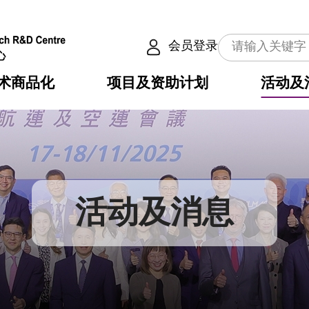
会员登录
术商品化
项目及资助计划
活动及
介
划
服务
使命
动向
权之技术
点
籍
畴
动
公共服务之创新技术
划
表
构
活动及消息
划
目
入
构
心
惠
问
导
告
发项目计划书
心