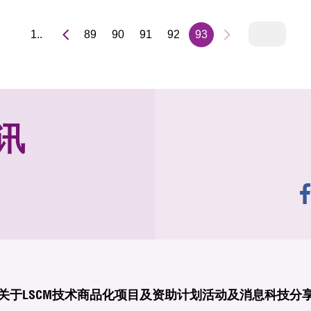
1..
89
90
91
92
93
讯
关于LSCM
技术商品化
项目及资助计划
活动及消息
科技分