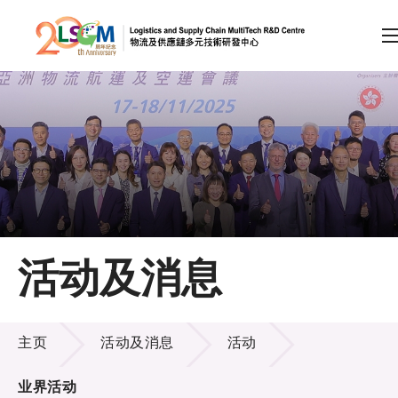
A
A
EN
繁
简
A
跳到内容（按回车键）
会员登录
主页
活动及消息
关于LSCM
活动及消息
技术商品化
主页
活动及消息
活动
项目及资助计划
业界活动