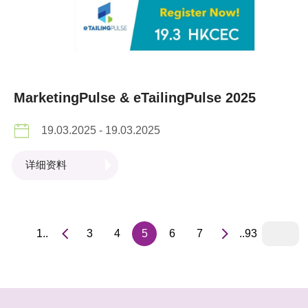
MarketingPulse & eTailingPulse 2025
19.03.2025 - 19.03.2025
详细资料
1..
3
4
5
6
7
..93