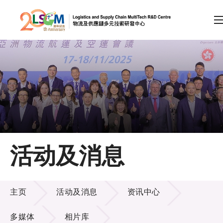
A
A
EN
繁
简
A
跳到内容（按回车键）
会员登录
主页
活动及消息
关于LSCM
活动及消息
技术商品化
主页
活动及消息
资讯中心
项目及资助计划
多媒体
相片库