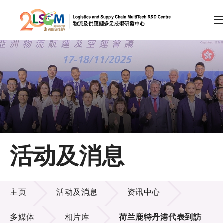
A
A
EN
繁
简
A
跳到内容（按回车键）
会员登录
主页
活动及消息
关于LSCM
活动及消息
技术商品化
主页
活动及消息
资讯中心
项目及资助计划
多媒体
相片库
荷兰鹿特丹港代表到訪