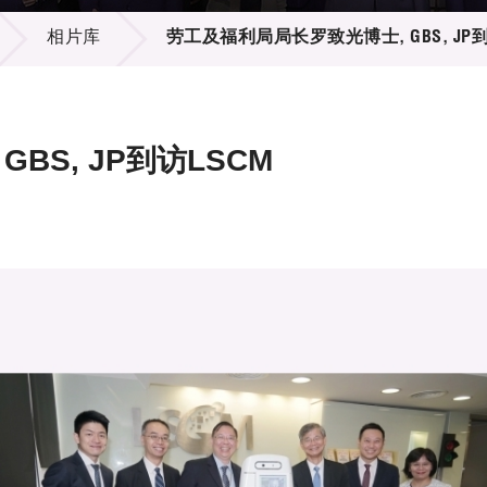
登记
料库
相片库
劳工及福利局局长罗致光博士, GBS, JP到
物
会
伴
们
BS, JP到访LSCM