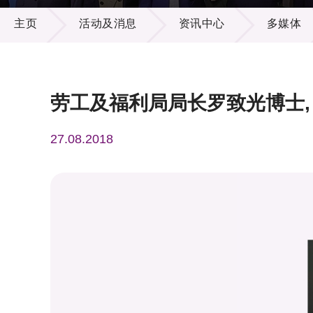
活动及消息
供应商
项目资
主页
活动及消息
资讯中心
多媒体
多媒体
出版刊
就业机
项目伙
联络我
劳工及福利局局长罗致光博士, G
27.08.2018