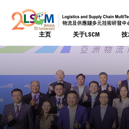
主页
关于LSCM
技
跳到内容（按回车键）
热门
热门
热门
热门
热门
机构简
服务
合作计
活动
会籍及
愿景及
LSCM 
可获授
研发重
登记会
奖项
奖项
奖项
奖项
奖项
服务范
业界活
LSCM 动向
LSCM 动向
LSCM 动向
LSCM 动向
LSCM 动向
应用于
资助计
会员列
组织架
奖项
资助计
重点项
会员登
组织架
新闻中
税务优
董事局
申请
研究顾
媒体报
评审
新闻稿
招标通
征求研
资讯中