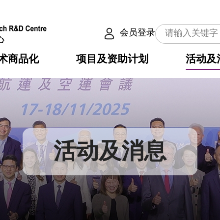
会员登录
术商品化
项目及资助计划
活动及
介
划
服务
使命
动向
权之技术
点
籍
畴
动
公共服务之创新技术
划
表
构
活动及消息
划
目
入
构
心
惠
问
导
告
发项目计划书
心