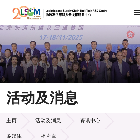
A
A
EN
繁
简
A
跳到内容（按回车键）
会员登录
主页
活动及消息
关于LSCM
活动及消息
技术商品化
主页
活动及消息
资讯中心
项目及资助计划
多媒体
相片库