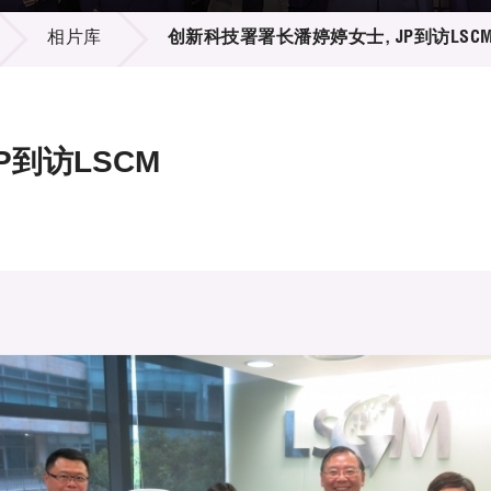
登记
料库
相片库
创新科技署署长潘婷婷女士, JP到访LSC
物
会
伴
们
P到访LSCM