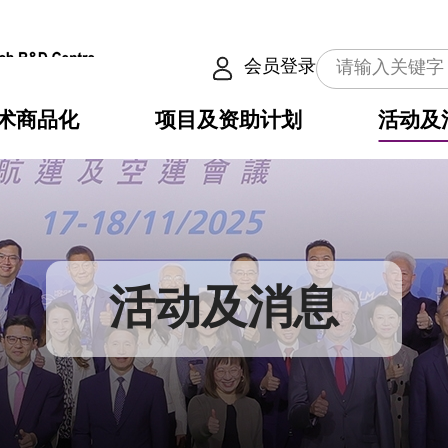
会员登录
术商品化
项目及资助计划
活动及
介
划
服务
使命
动向
权之技术
点
籍
畴
动
公共服务之创新技术
划
表
构
活动及消息
划
目
入
构
心
惠
问
导
告
发项目计划书
心