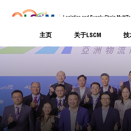
主页
关于LSCM
技
跳到内容（按回车键）
热门
热门
热门
热门
热门
机构简
服务
合作计
活动
会籍及
愿景及
LSCM 
可获授
研发重
登记会
奖项
奖项
奖项
奖项
奖项
服务范
业界活
LSCM 动向
LSCM 动向
LSCM 动向
LSCM 动向
LSCM 动向
应用于
资助计
会员列
组织架
奖项
资助计
重点项
会员登
组织架
新闻中
税务优
董事局
申请
研究顾
媒体报
评审
新闻稿
招标通
征求研
资讯中