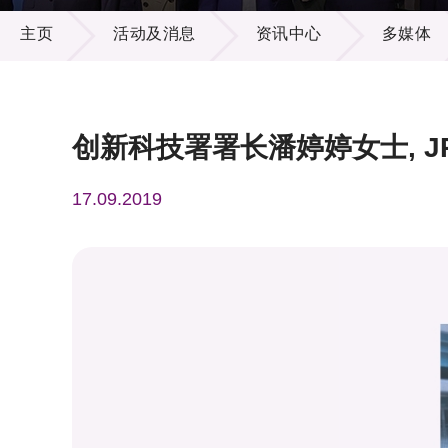
活动及消息
供应商
项目资
主页
活动及消息
资讯中心
多媒体
多媒体
出版刊
就业机
项目伙
联络我
创新科技署署长潘婷婷女士, J
17.09.2019