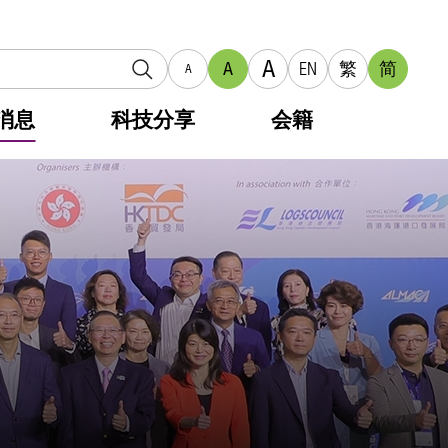
A
A
EN
繁
简
A
消息
科技分享
会籍