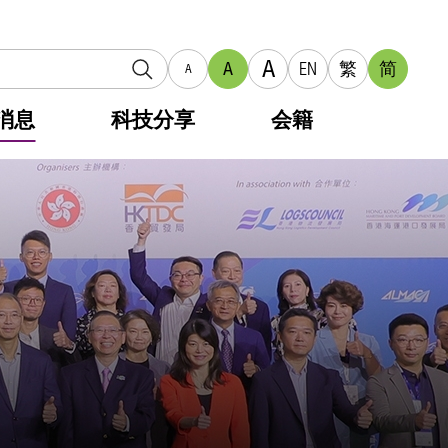
A
A
EN
繁
简
A
消息
科技分享
会籍