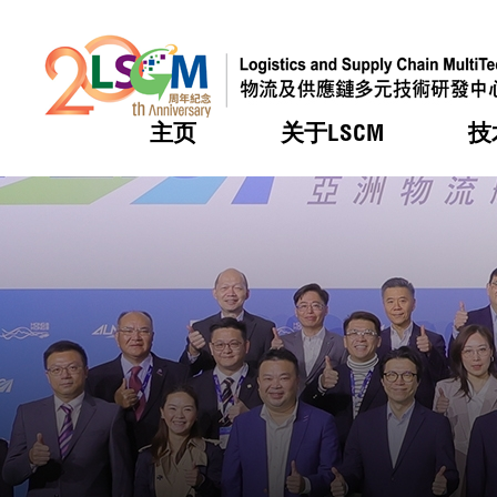
主页
关于LSCM
技
跳到内容（按回车键）
热门
热门
热门
热门
热门
机构简
服务
合作计
活动
会籍及
愿景及
LSCM 
可获授
研发重
登记会
奖项
奖项
奖项
奖项
奖项
服务范
业界活
LSCM 动向
LSCM 动向
LSCM 动向
LSCM 动向
LSCM 动向
应用于
资助计
会员列
组织架
奖项
资助计
重点项
会员登
组织架
新闻中
税务优
董事局
申请
研究顾
媒体报
评审
新闻稿
招标通
征求研
资讯中