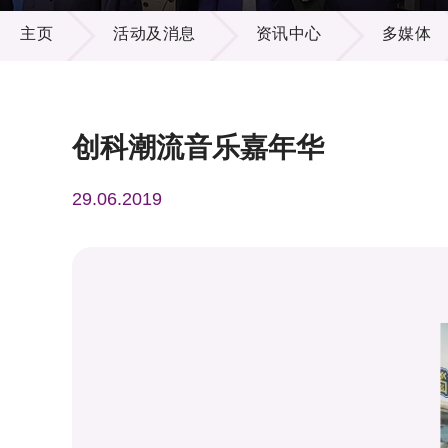
活动及消息
供应商
项目资
主页
活动及消息
资讯中心
多媒体
多媒体
出版刊
就业机
项目伙
联络我
创科潮流音乐嘉年华
29.06.2019