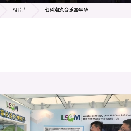
登记
料库
相片库
创科潮流音乐嘉年华
物
会
伴
们