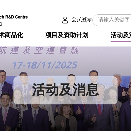
会员登录
术商品化
项目及资助计划
活动及
介
划
服务
使命
动向
权之技术
点
籍
畴
动
公共服务之创新技术
划
表
构
活动及消息
划
目
入
构
心
惠
问
导
告
发项目计划书
心