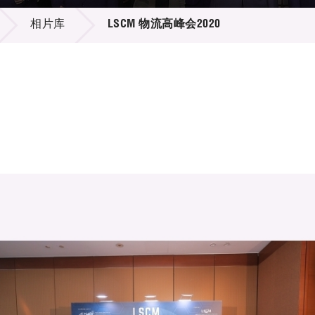
登记
料库
相片库
LSCM 物流高峰会2020
物
会
伴
们