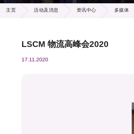
活动及消息
供应商
项目资
主页
活动及消息
资讯中心
多媒体
多媒体
出版刊
就业机
项目伙
联络我
LSCM 物流高峰会2020
17.11.2020