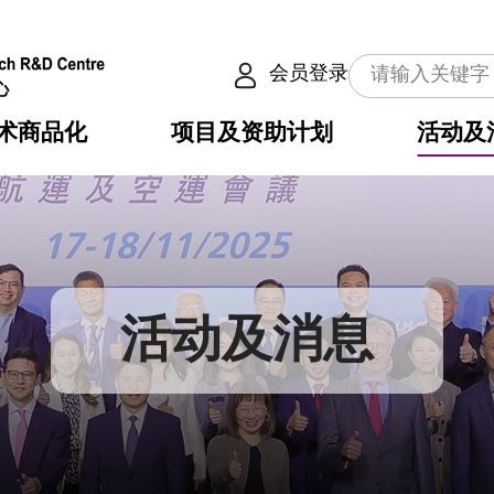
会员登录
术商品化
项目及资助计划
活动及
介
划
服务
使命
动向
权之技术
点
籍
畴
动
公共服务之创新技术
划
表
构
活动及消息
划
目
入
构
心
惠
问
导
告
发项目计划书
心