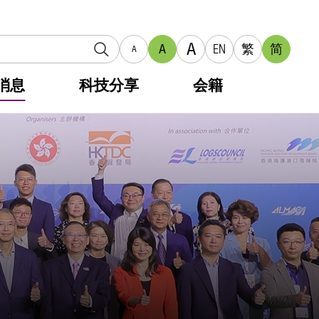
A
A
EN
繁
简
A
消息
科技分享
会籍