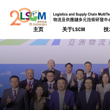
主页
关于LSCM
技
跳到内容（按回车键）
热门
热门
热门
热门
热门
机构简
服务
合作计
活动
会籍及
愿景及
LSCM 
可获授
研发重
登记会
奖项
奖项
奖项
奖项
奖项
服务范
业界活
LSCM 动向
LSCM 动向
LSCM 动向
LSCM 动向
LSCM 动向
应用于
资助计
会员列
组织架
奖项
资助计
重点项
会员登
组织架
新闻中
税务优
董事局
申请
研究顾
媒体报
评审
新闻稿
招标通
征求研
资讯中