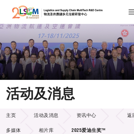
A
A
EN
繁
简
A
跳到内容（按回车键）
会员登录
主页
活动及消息
关于LSCM
活动及消息
技术商品化
主页
活动及消息
资讯中心
返
项目及资助计划
多媒体
相片库
2025爱迪生奖™