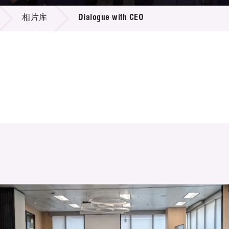
登记
料库
相片库
Dialogue with CEO
物
会
伴
们