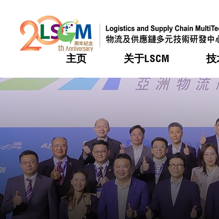
主页
关于LSCM
技
跳到内容（按回车键）
热门
热门
热门
热门
热门
机构简
服务
合作计
活动
会籍及
愿景及
LSCM 
可获授
研发重
登记会
奖项
奖项
奖项
奖项
奖项
服务范
业界活
LSCM 动向
LSCM 动向
LSCM 动向
LSCM 动向
LSCM 动向
应用于
资助计
会员列
组织架
奖项
资助计
重点项
会员登
组织架
新闻中
税务优
董事局
申请
研究顾
媒体报
评审
新闻稿
招标通
征求研
资讯中