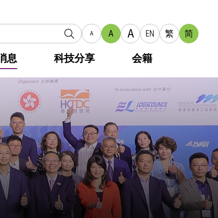
A
A
EN
繁
简
A
消息
科技分享
会籍