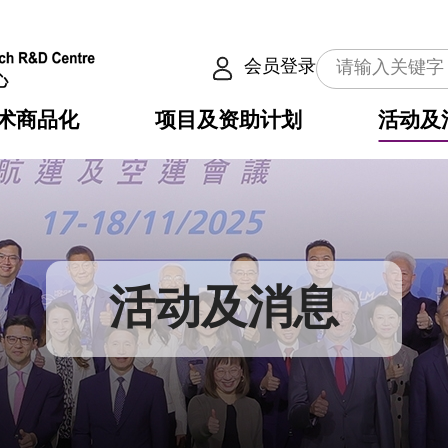
会员登录
术商品化
项目及资助计划
活动及
介
划
服务
使命
动向
权之技术
点
籍
畴
动
公共服务之创新技术
划
表
构
活动及消息
划
目
入
构
心
惠
问
导
告
发项目计划书
心